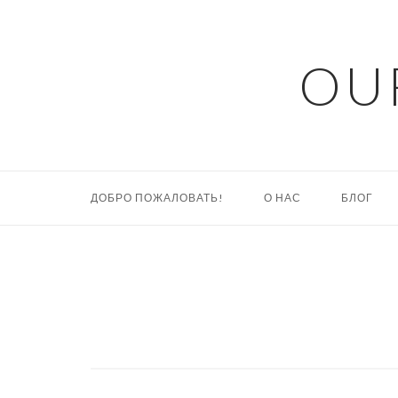
Skip
to
content
OU
ДОБРО ПОЖАЛОВАТЬ!
О НАС
БЛОГ