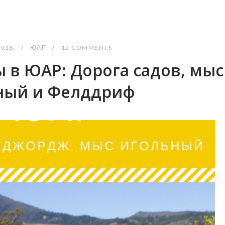
2018
ЮАР
12 COMMENTS
 в ЮАР: Дорога садов, мыс
ный и Фелддриф