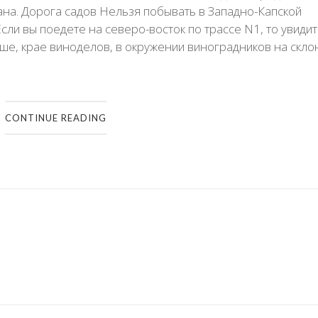
рана. Дорога садов Нельзя побывать в Западно-Капской
сли вы поедете на северо-восток по трассе N1, то увидите
е, крае виноделов, в окружении виноградников на склона
CONTINUE READING