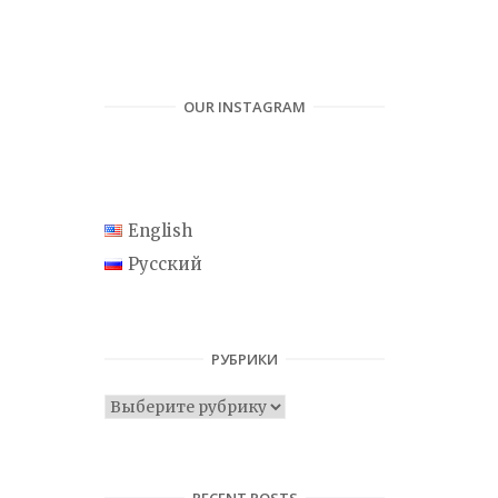
OUR INSTAGRAM
English
Русский
РУБРИКИ
Р
у
б
р
RECENT POSTS