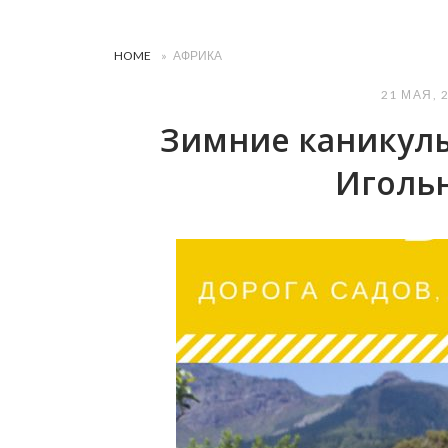
HOME
»
АФРИКА
21 МАЯ, 
Зимние каникулы
Иголь