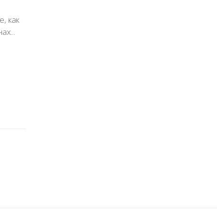
, как
х...