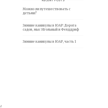
и
Можно ли путешествовать с
к
детьми?
и
Зимние каникулы в ЮАР: Дорога
садов, мыс Игольный и Фелддриф
Зимние каникулы в ЮАР, часть 1
м